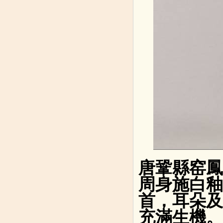
唐鞏縣窑
周身施白釉
首，耳朵及
充滿生機。