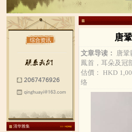
唐鞏縣
综合资讯
文章导读：
唐鞏
鳳首，耳朵及冠部
估價： HKD 1,000
络
清华雅集