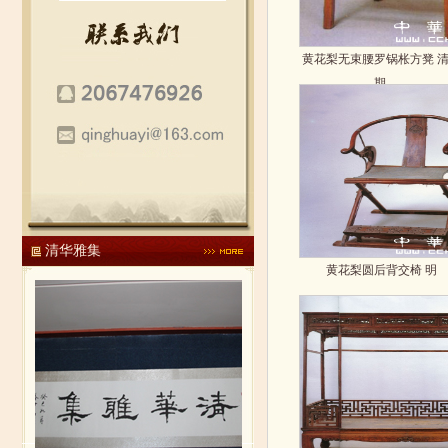
黄花梨无束腰罗锅枨方凳 
期.
清华雅集
黄花梨圆后背交椅 明