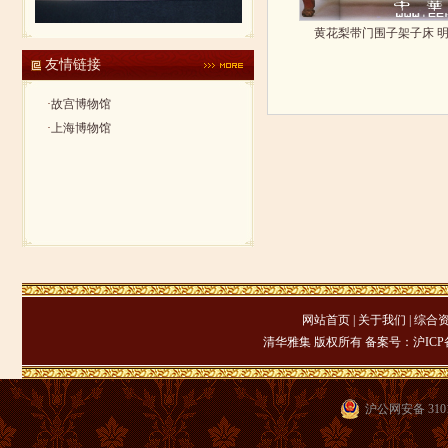
黄花梨带门围子架子床 
友情链接
·
故宫博物馆
·
上海博物馆
网站首页
|
关于我们
|
综合
清华雅集 版权所有 备案号：
沪ICP备
沪公网安备 3101