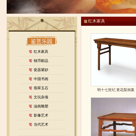
红木家具
鉴赏乐园
红木家具
钱币邮品
瓷器紫砂
中国书画
翡翠玉石
明十七世纪 黄花梨画案
文玩杂项
油画雕塑
影像艺术
当代艺术